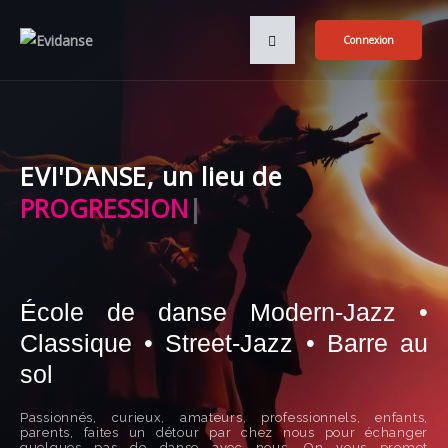
Connexion
EVI'DANSE, un lieu de
CRÉA
|
École de danse Modern-Jazz •
Classique • Street-Jazz • Barre au
sol
Passionnés, curieux, amateurs, professionnels, enfants,
parents, faites un détour par chez nous pour échanger
quelques pas de danse avec nous. On vous promet
technique, discipline et sourire. Et vous n’échapperez pas à