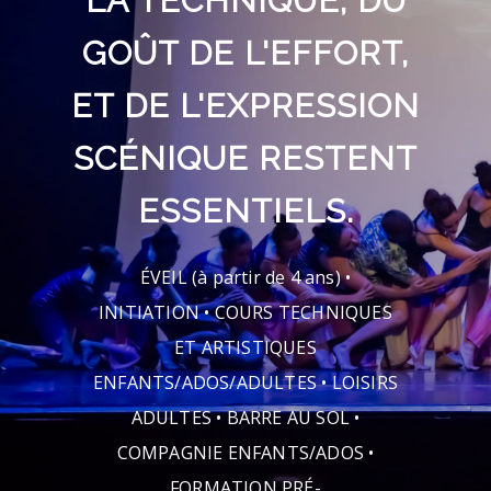
LA TECHNIQUE, DU
GOÛT DE L'EFFORT,
ET DE L'EXPRESSION
SCÉNIQUE RESTENT
ESSENTIELS.
ÉVEIL (à partir de 4 ans) •
INITIATION • COURS TECHNIQUES
ET ARTISTIQUES
ENFANTS/ADOS/ADULTES • LOISIRS
ADULTES • BARRE AU SOL •
COMPAGNIE ENFANTS/ADOS •
FORMATION PRÉ-